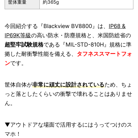
筐体重量
約365g
今回紹介する『Blackview BV8800』は、
IP68 &
IP69K等級
の高い防水・防塵規格と、米国防総省の
超堅牢試験規格
である『MIL-STD-810H』規格に準
拠した耐衝撃性能を備える、
タフネススマートフォ
ン
です。
筐体自体が
非常に頑丈に設計されている
ため、ちょ
っと落としたくらいの衝撃で壊れることはありませ
ん。
▼アウトドアな場面で活用するにはうってつけのス
マホ！