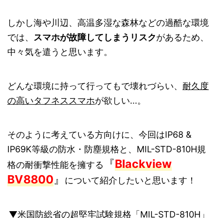
しかし海や川辺、高温多湿な森林などの過酷な環境
では、
スマホが故障してしまうリスク
があるため、
中々気を遣うと思います。
どんな環境に持って行ってもで壊れづらい、
耐久度
の高いタフネススマホ
が欲しい...。
そのように考えている方向けに、今回はIP68 &
IP69K等級の防水・防塵規格と、MIL-STD-810H規
『
Blackview
格の耐衝撃性能を擁する
BV8800
』
について紹介したいと思います！
▼米国防総省の超堅牢試験規格「MIL-STD-810H」