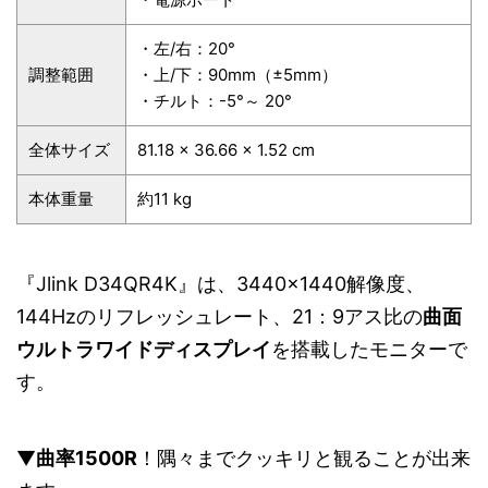
・左/右：20°
調整範囲
・上/下：90mm（±5mm）
・チルト：-5°～ 20°
全体サイズ
81.18 x 36.66 x 1.52 cm
本体重量
約11 kg
『Jlink D34QR4K』は、3440×1440解像度、
144Hzのリフレッシュレート、21：9アス比の
曲面
ウルトラワイドディスプレイ
を搭載したモニターで
す。
▼
曲率1500R
！隅々までクッキリと観ることが出来