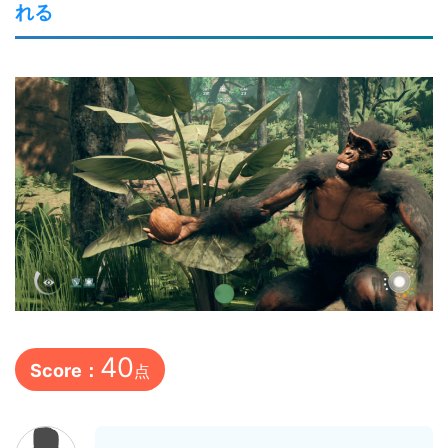
れる
40
Score：
点