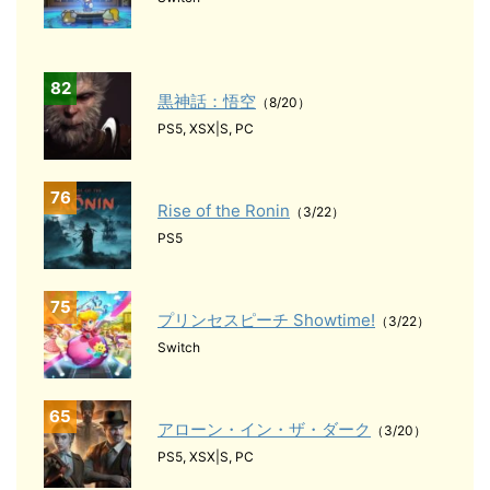
82
黒神話：悟空
（8/20）
PS5, XSX|S, PC
76
Rise of the Ronin
（3/22）
PS5
75
プリンセスピーチ Showtime!
（3/22）
Switch
65
アローン・イン・ザ・ダーク
（3/20）
PS5, XSX|S, PC