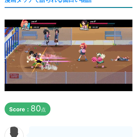
80
Score：
点