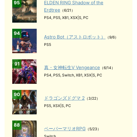
95
ELDEN RING Shadow of the
Erdtree
（6/21）
PS4, PS5, XB1, XSX|S, PC
94
Astro Bot（アストロボット）
（9/6）
PS5
91
真・女神転生Ⅴ Vengeance
（6/14）
PS4, PS5, Switch, XB1, XSX|S, PC
90
ドラゴンズドグマ 2
（3/22）
PS5, XSX|S, PC
88
ペーパーマリオRPG
（5/23）
Switch