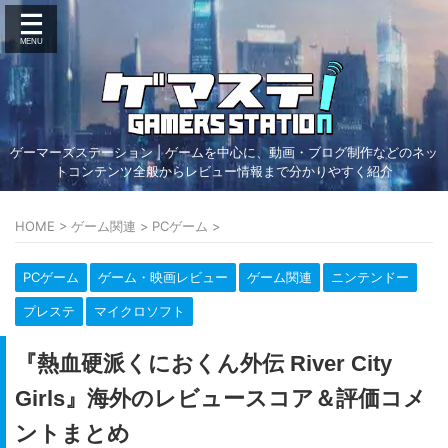
ゲーマーズステーション | ゲームを中心に、動画・ブログ制作などのネッ
トコンテンツ全般からレビュー情報まで分かりやすく紹介
HOME
>
ゲーム関連
>
PCゲーム
>
PCゲーム
ゲーム・映画レビュー
ゲーム関連
ニンテンドー
プレステ
マイクロソフト
『熱血硬派くにおくん外伝 River City
Girls』海外のレビュースコア＆評価コメ
ントまとめ