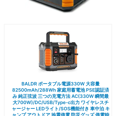
BALDR ポータブル電源330W 大容量
82500mAh/288Wh 家庭用蓄電池 PSE認証済
み 純正弦波 三つの充電方法 AC(330W 瞬間最
大700W)/DC/USB/Type-c出力 ワイヤレスチ
ャージャー LEDライト/SOS機能付き 車中泊 キ
ャンプ アウトドア 地震停電 防災グッズ 停電時