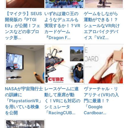
【マイクラ】SEUS
いずれは遊○王の
ゲームをしながら
開発版の『PTGI
ようなデュエルも
運動ができる！？
E9』が公開！フェ
実現するか！？VR
シュールなVR向け
ンスなどの非ブロ
カードゲーム
エアロバイクデバ
ック形…
『Dragon F…
イス「VirZ…
NASAが宇宙飛行士
レースゲームに連
ヴァーチャル・リ
の訓練に
動して座席が動
アリティ(VR)の入
「PlaystationVR」
く！VRにも対応の
門に最適！？
を用いている映像
シミュレータ
「Google
を公開
「RacingCUB…
Cardboar…