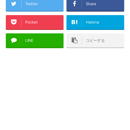
Twitter
Share
Pocket
Hatena
LINE
コピーする