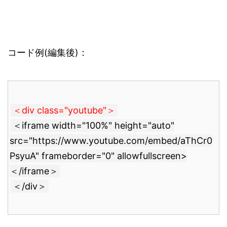
コード例(編集後)：
＜div class="youtube"＞
＜iframe width="100%" height="auto"
src="https://www.youtube.com/embed/aThCr0
PsyuA" frameborder="0" allowfullscreen>
＜/iframe＞
＜/div＞