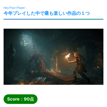
Hey Poor Player -
今年プレイした中で最も楽しい作品の１つ
Score：
90
点