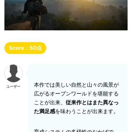
Score：
50
点
本作では美しい自然と山々の風景が
ユーザー
広がるオープンワールドを堪能する
ことが出来、
従来作とはまた異なっ
た満足感
を味わうことが出来ます。
育成システムの多様性のおかげで、