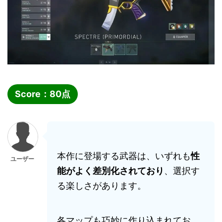
Score：
80
点
本作に登場する武器は、いずれも
性
ユーザー
能がよく差別化されており
、選択す
る楽しさがあります。
各マップも巧妙に作り込まれてお