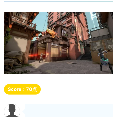
Score：
70
点