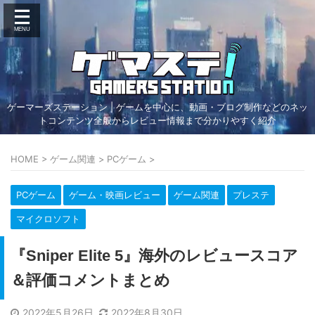
ゲーマーズステーション | ゲームを中心に、動画・ブログ制作などのネッ
トコンテンツ全般からレビュー情報まで分かりやすく紹介
HOME
>
ゲーム関連
>
PCゲーム
>
PCゲーム
ゲーム・映画レビュー
ゲーム関連
プレステ
マイクロソフト
『Sniper Elite 5』海外のレビュースコア
＆評価コメントまとめ
2022年5月26日
2022年8月30日