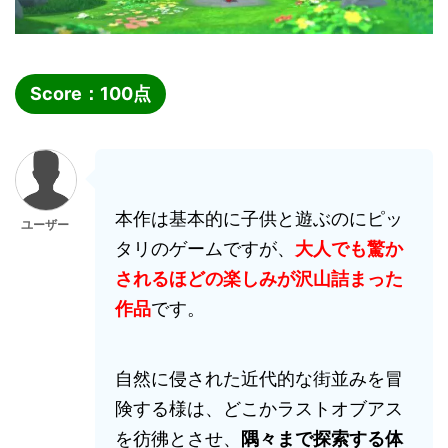
Score：
100
点
本作は基本的に子供と遊ぶのにピッ
ユーザー
タリのゲームですが、
大人でも驚か
されるほどの楽しみが沢山詰まった
作品
です。
自然に侵された近代的な街並みを冒
険する様は、どこかラストオブアス
を彷彿とさせ、
隅々まで探索する体