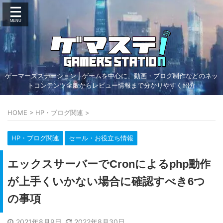
ゲーマーズステーション | ゲームを中心に、動画・ブログ制作などのネッ
トコンテンツ全般からレビュー情報まで分かりやすく紹介
HOME
>
HP・ブログ関連
>
HP・ブログ関連
セール・お役立ち情報
エックスサーバーでCronによるphp動作
が上手くいかない場合に確認すべき6つ
の事項
2021年8月9日
2022年8月30日