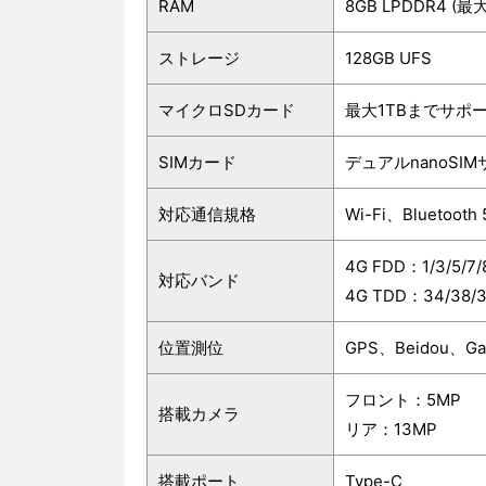
RAM
8GB LPDDR4 
ストレージ
128GB UFS
マイクロSDカード
最大1TBまでサポ
SIMカード
デュアルnanoSI
対応通信規格
Wi-Fi、Bluetooth
4G FDD：1/3/5/7/
対応バンド
4G TDD：34/38/3
位置測位
GPS、Beidou、Gal
フロント：5MP
搭載カメラ
リア：13MP
搭載ポート
Type-C