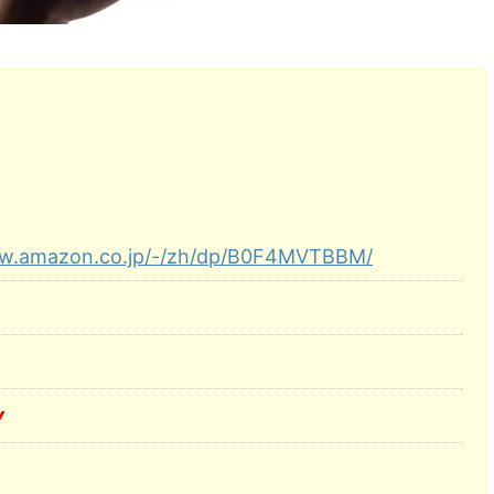
ww.amazon.co.jp/-/zh/dp/B0F4MVTBBM/
Y