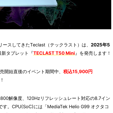
スしてきたTeclast（テックラスト）は、
2025年5
最新タブレット『
TECLAST T50 Mini
』を発売します！
、販売開始直後のイベント期間中、
税込15,900円
！
40×800解像度、120Hzリフレッシュレート対応の8.7イン
U(SoC)には「MediaTek Helio G99 オクタコ