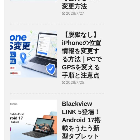
変更方法
2026/7/27
【脱獄なし】
iPhoneの位置
情報を変更す
る方法｜PCで
GPSを変える
手順と注意点
2026/7/25
Blackview
LINK 5登場！
Android 17搭
載をうたう新
型タブレット