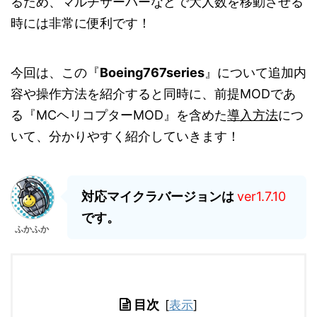
るため、マルチサーバーなどで大人数を移動させる
時には非常に便利です！
今回は、この『
Boeing767series
』について追加内
容や操作方法を紹介すると同時に、前提MODであ
る『MCヘリコプターMOD』を含めた
導入方法
につ
いて、分かりやすく紹介していきます！
対応マイクラバージョンは
ver1.7.10
です。
ふかふか
目次
[
表示
]