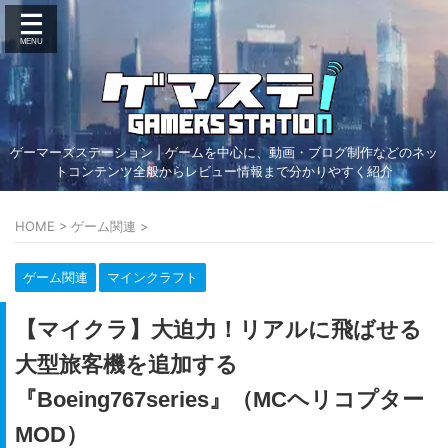
ゲーマーズステーション | ゲームを中心に、動画・ブログ制作などのネッ
トコンテンツ全般からレビュー情報まで分かりやすく紹介
HOME
>
ゲーム関連
>
ゲーム関連
マインクラフト
【マイクラ】大迫力！リアルに飛ばせる
大型旅客機を追加する
『Boeing767series』（MCヘリコプター
MOD）