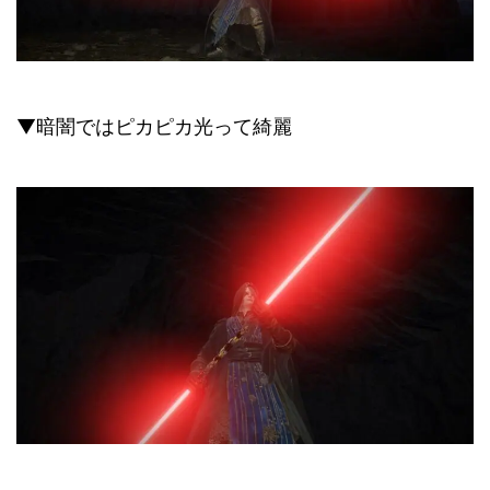
▼暗闇ではピカピカ光って綺麗