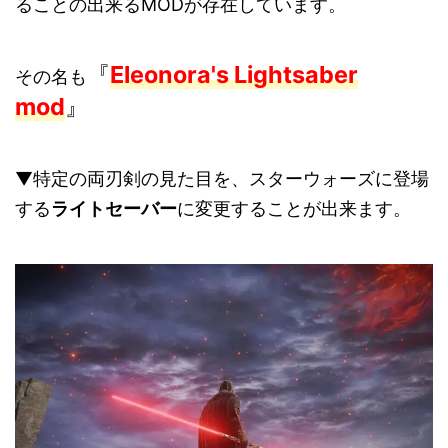
ることの出来るMODが存在しています。
『
Eleonora's Lightsaber
その名も
mod
』
▼特定の両刃剣の見た目を、スターウォーズに登場
する
ライトセーバー
に変更することが出来ます。