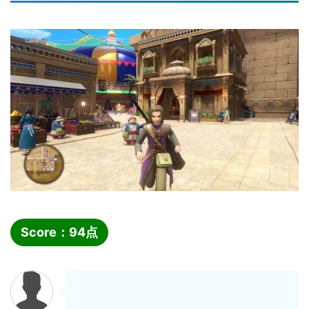
Score：
94
点