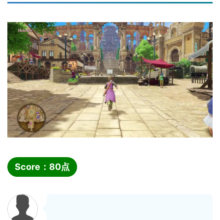
Score：
80
点