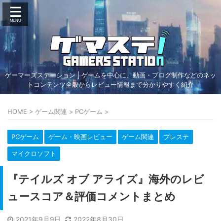
ゲーマーズステーション | ゲームを中心に、動画・ブログ制作などのネッ
トコンテンツ全般からレビュー情報まで分かりやすく紹介
HOME
>
ゲーム関連
>
PCゲーム
>
PCゲーム
ゲーム・映画レビュー
ゲーム関連
プレステ
マイクロソフト
『テイルズ オブ アライズ』海外のレビ
ュースコア＆評価コメントまとめ
2021年9月9日
2022年8月30日