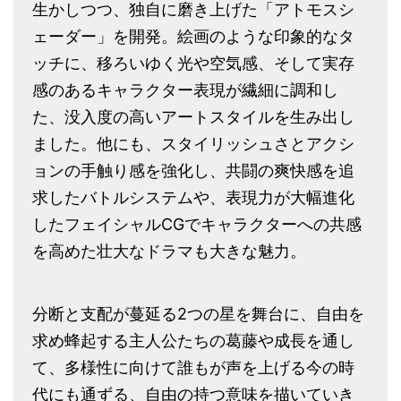
生かしつつ、独自に磨き上げた「アトモスシ
ェーダー」を開発。絵画のような印象的なタ
ッチに、移ろいゆく光や空気感、そして実存
感のあるキャラクター表現が繊細に調和し
た、没入度の高いアートスタイルを生み出し
ました。他にも、スタイリッシュさとアクシ
ョンの手触り感を強化し、共闘の爽快感を追
求したバトルシステムや、表現力が大幅進化
したフェイシャルCGでキャラクターへの共感
を高めた壮大なドラマも大きな魅力。
分断と支配が蔓延る2つの星を舞台に、自由を
求め蜂起する主人公たちの葛藤や成長を通し
て、多様性に向けて誰もが声を上げる今の時
代にも通ずる、自由の持つ意味を描いていき