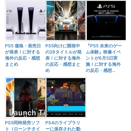
PS5 価格・発売日
PS5向けに開発中
『PS5 未来のゲー
が発表！に対する
の28タイトルが発
ム体験』映像イベ
海外の反応・感想
表！に対する海外
ントが6月5日実
まとめ
の反応・感想まと
施！に対する海外
め
の反応・感想…
PS5同時発売ソフ
PS4のライブラリ
ト（ローンチタイ
ーに保存された動