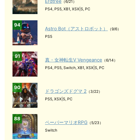
Erdtree
（6/21）
PS4, PS5, XB1, XSX|S, PC
94
Astro Bot（アストロボット）
（9/6）
PS5
91
真・女神転生Ⅴ Vengeance
（6/14）
PS4, PS5, Switch, XB1, XSX|S, PC
90
ドラゴンズドグマ 2
（3/22）
PS5, XSX|S, PC
88
ペーパーマリオRPG
（5/23）
Switch