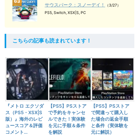
63
サウスパーク：スノーデイ！
（3/27）
PS5, Switch, XSX|S, PC
こちらの記事も読まれています！
『メトロ エクソダ
【PS5】PSストア
【PS5】PSストア
ス（PS5・XSX|S
で予約をキャンセ
で間違って購入し
版）』海外のレビ
ルできた！実体験
た場合の返金手順
ュースコア＆評価
を元に手順＆条件
と条件（実体験を
コメント…
を解説
元に解説）