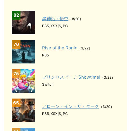
82
黒神話：悟空
（8/20）
PS5, XSX|S, PC
76
Rise of the Ronin
（3/22）
PS5
75
プリンセスピーチ Showtime!
（3/22）
Switch
65
アローン・イン・ザ・ダーク
（3/20）
PS5, XSX|S, PC