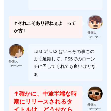
↑それこそあり得ねぇよ って
か古！
外国人
ゲーマー
Last of Us2 はいっその事この
まま延期して、PS5でのローン
外国人
チに回してくれても良いけどな
ゲーマー
ぁ
↑確かに、中途半端な時
期にリリースされるタ
外国人
イトルは、どうせなら
ゲーマー