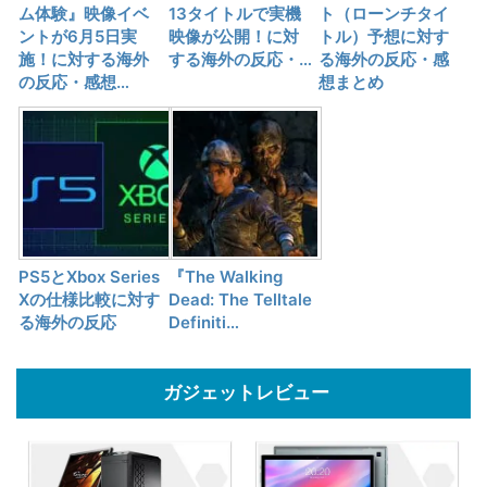
ム体験』映像イベ
13タイトルで実機
ト（ローンチタイ
ントが6月5日実
映像が公開！に対
トル）予想に対す
施！に対する海外
する海外の反応・…
る海外の反応・感
の反応・感想…
想まとめ
PS5とXbox Series
『The Walking
Xの仕様比較に対す
Dead: The Telltale
る海外の反応
Definiti…
ガジェットレビュー