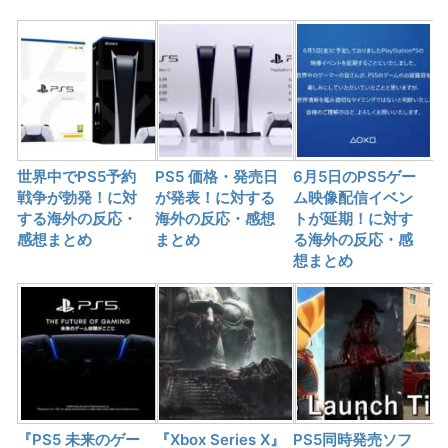
世界中でPS5予約
PS5 価格・発売日
6月5日のPS5ゲー
戦争が勃発！に対
が発表！に対する
ム映像配信イベン
する海外の反応・
海外の反応・感想
トが延期！に対す
感想まとめ
まとめ
る海外の反応・感
想まとめ
『PS5 未来のゲー
『Xbox Series X』
PS5同時発売ソフ