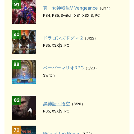
91
真・女神転生Ⅴ Vengeance
（6/14）
PS4, PS5, Switch, XB1, XSX|S, PC
90
ドラゴンズドグマ 2
（3/22）
PS5, XSX|S, PC
88
ペーパーマリオRPG
（5/23）
Switch
82
黒神話：悟空
（8/20）
PS5, XSX|S, PC
76
Rise of the Ronin
（3/22）