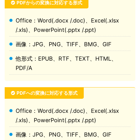
PDFからの変換に対応する形式
Office：Word(.docx /.doc)、Excel(.xlsx
/.xls)、PowerPoint(.pptx /.ppt)
画像：JPG、PNG、TIFF、BMG、GIF
他形式：EPUB、RTF、TEXT、HTML、
PDF/A
PDFへの変換に対応する形式
Office：Word(.docx /.doc)、Excel(.xlsx
/.xls)、PowerPoint(.pptx /.ppt)
画像：JPG、PNG、TIFF、BMG、GIF