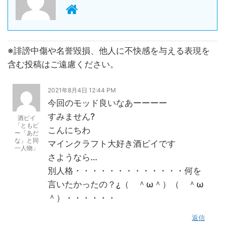
※誹謗中傷や名誉毀損、他人に不快感を与える表現を
含む投稿はご遠慮ください。
2021年8月4日 12:44 PM
今回のモッド良いなあーーーー
すみません?
酒ピイ
「ともピ
こんにちわ
ー「あだ
な」と同
マインクラフト大好き酒ピイです
一人物」
さようなら…
別人格・・・・・・・・・・・・・何を
言いたかったの？¿（ ＾ω＾）（ ＾ω
＾）・・・・・・
返信