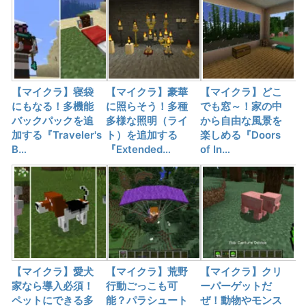
【マイクラ】寝袋
【マイクラ】豪華
【マイクラ】どこ
にもなる！多機能
に照らそう！多種
でも窓～！家の中
バックパックを追
多様な照明（ライ
から自由な風景を
加する『Traveler's
ト）を追加する
楽しめる『Doors
B…
『Extended…
of In…
【マイクラ】愛犬
【マイクラ】荒野
【マイクラ】クリ
家なら導入必須！
行動ごっこも可
ーパーゲットだ
ペットにできる多
能？パラシュート
ぜ！動物やモンス