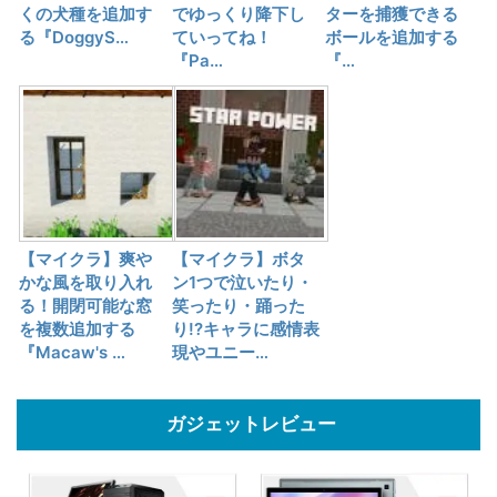
くの犬種を追加す
でゆっくり降下し
ターを捕獲できる
る『DoggyS…
ていってね！
ボールを追加する
『Pa…
『…
【マイクラ】爽や
【マイクラ】ボタ
かな風を取り入れ
ン1つで泣いたり・
る！開閉可能な窓
笑ったり・踊った
を複数追加する
り!?キャラに感情表
『Macaw's …
現やユニー…
ガジェットレビュー