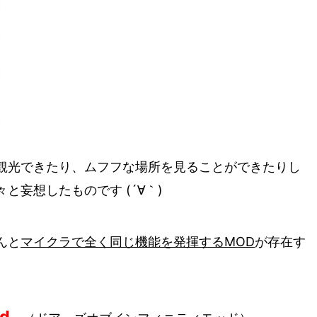
観光できたり、ムフフな場所を見ることができたりし
妄想したものです (´∀｀)
んと
マイクラで全く同じ機能を発揮するMOD
が存在す
od