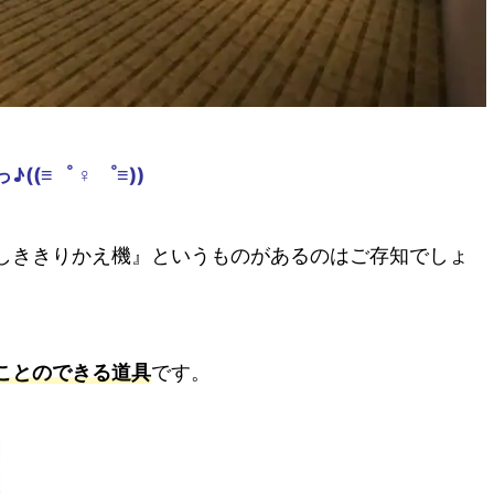
≡゜ ♀ ゜≡))
しききりかえ機』というものがあるのはご存知でしょ
ことのできる道具
です。