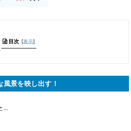
目次
[
表示
]
な風景を映し出す！
...