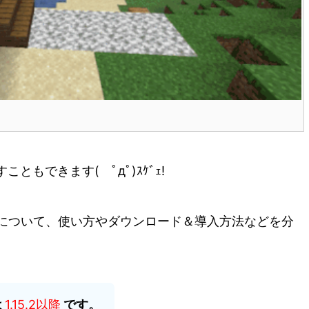
こともできます( ﾟдﾟ)ｽｹﾞｪ!
y Mod』について、使い方やダウンロード＆導入方法などを分
は
1.15.2以降
です。