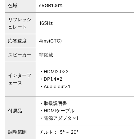
色域
sRGB106%
リフレッシ
165Hz
ュレート
応答速度
4ms(GTG)
スピーカー
非搭載
・HDMI2.0×2
インターフ
・DP1.4×2
ェース
・Audio out×1
・取扱説明書
付属品
・HDMIケーブル
・電源アダプタ ×1
調整範囲
チルト：-5°～ 20°