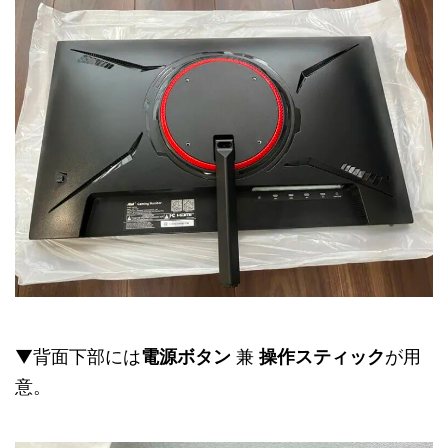
▼背面下部には
電源ボタン
兼
操作スティック
が用
意。