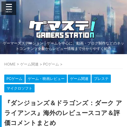
ゲーマーズステーション | ゲームを中心に、動画・ブログ制作などのネッ
トコンテンツ全般からレビュー情報まで分かりやすく紹介
HOME
>
ゲーム関連
>
PCゲーム
>
PCゲーム
ゲーム・映画レビュー
ゲーム関連
プレステ
マイクロソフト
『ダンジョンズ＆ドラゴンズ：​ダーク ア
ライアンス』海外のレビュースコア＆評
価コメントまとめ