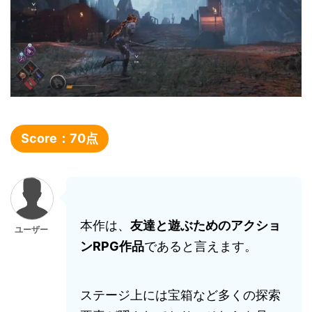
Score：
70
点
本作は、
友達と遊ぶためのアクショ
ユーザー
ンRPG作品
であると言えます。
ステージ上には宝箱など多くの探索