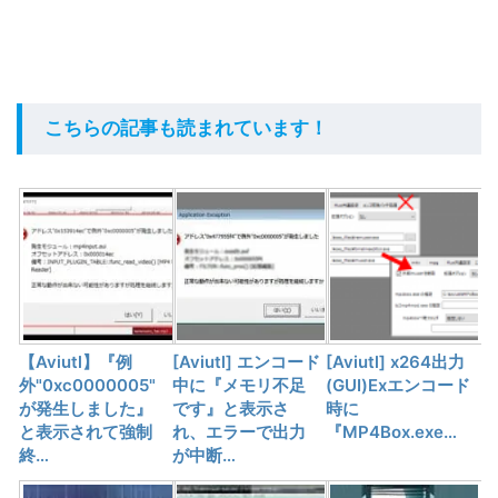
こちらの記事も読まれています！
【Aviutl】『例
[Aviutl] エンコード
[Aviutl] x264出力
外"0xc0000005"
中に『メモリ不足
(GUI)Exエンコード
が発生しました』
です』と表示さ
時に
と表示されて強制
れ、エラーで出力
『MP4Box.exe…
終…
が中断…