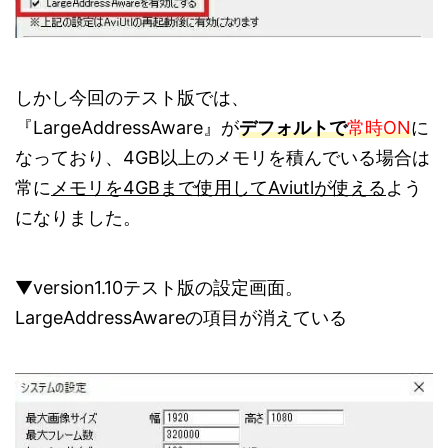
しかし今回のテスト版では、
『LargeAddressAware』が
デフォルトで
常時ON
に
なっており、4GB以上のメモリを積んでいる場合は
常に
メモリを4GBまで使用してAviutlが使える
よう
になりました。
▼version1.10テスト版の設定画面。
LargeAddressAwareの項目が消えている