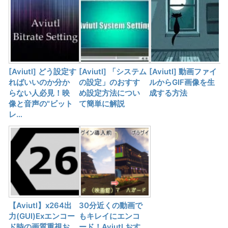
[Aviutl] どう設定す
[Aviutl] 「システム
[Aviutl] 動画ファイ
ればいいのか分か
の設定」のおすす
ルからGIF画像を生
らない人必見！映
め設定方法につい
成する方法
像と音声の"ビット
て簡単に解説
レ…
【Aviutl】x264出
30分近くの動画で
力(GUI)Exエンコー
もキレイにエンコ
ド時の画質重視お
ード！Aviutl おす