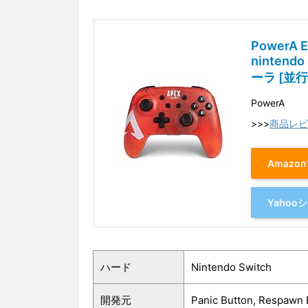
PowerA E
ninten
ーラ [並
PowerA
>>>
商品レビ
Amazo
Yaho
ハード
Nintendo Switch
開発元
Panic Button, Respawn 