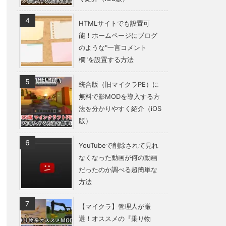
HTMLサイトでも設置可
能！ホームページにブログ
のような"一言コメント
欄"を設置する方法
統合版（旧マイクラPE）に
無料で影MODを導入する方
法を分かりやすく紹介（iOS
版）
YouTubeで削除されて見れ
なくなった動画が何の動画
だったのか調べる超簡単な
方法
【マイクラ】管理人が厳
選！オススメの『乗り物