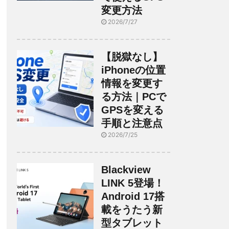
変更方法
2026/7/27
【脱獄なし】
iPhoneの位置
情報を変更す
る方法｜PCで
GPSを変える
手順と注意点
2026/7/25
Blackview
LINK 5登場！
Android 17搭
載をうたう新
型タブレット