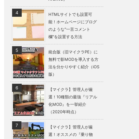
HTMLサイトでも設置可
能！ホームページにブログ
のような"一言コメント
欄"を設置する方法
統合版（旧マイクラPE）に
無料で影MODを導入する方
法を分かりやすく紹介（iOS
版）
【マイクラ】管理人が厳
選！10種類の最強『リアル
化MOD』を一挙紹介
（2020年時点）
【マイクラ】管理人が厳
選！オススメの『乗り物