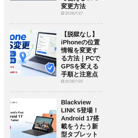
変更方法
2026/7/27
【脱獄なし】
iPhoneの位置
情報を変更す
る方法｜PCで
GPSを変える
手順と注意点
2026/7/25
Blackview
LINK 5登場！
Android 17搭
載をうたう新
型タブレット