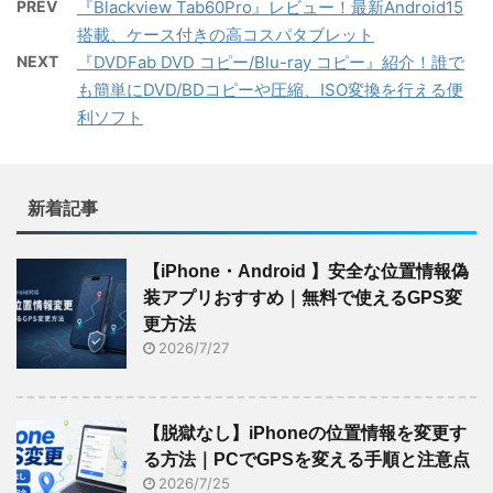
PREV
『Blackview Tab60Pro』レビュー！最新Android15
搭載、ケース付きの高コスパタブレット
NEXT
『DVDFab DVD コピー/Blu-ray コピー』紹介！誰で
も簡単にDVD/BDコピーや圧縮、ISO変換を行える便
利ソフト
新着記事
【iPhone・Android 】安全な位置情報偽
装アプリおすすめ｜無料で使えるGPS変
更方法
2026/7/27
【脱獄なし】iPhoneの位置情報を変更す
る方法｜PCでGPSを変える手順と注意点
2026/7/25