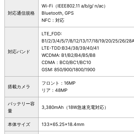
Wi-Fi（IEEE802.11 a/b/g/ n/ac）
対応通信規格
Bluetooth, GPS
NFC：対応
LTE_FDD:
B1/2/3/4/5/7/8/12/13/17/18/19/20/25/26/28
LTE-TDD:B34/38/39/40/41
対応バンド
WCDMA: B1/B2/B4/B5/B8
CDMA：BC0/BC1/BC10
GSM: 850/900/1800/1900
フロント：16MP
搭載カメラ
リア：48MP
バッテリー容
3,380mAh（18W急速充電対応）
量
本体サイズ
133×65.25×18.4mm