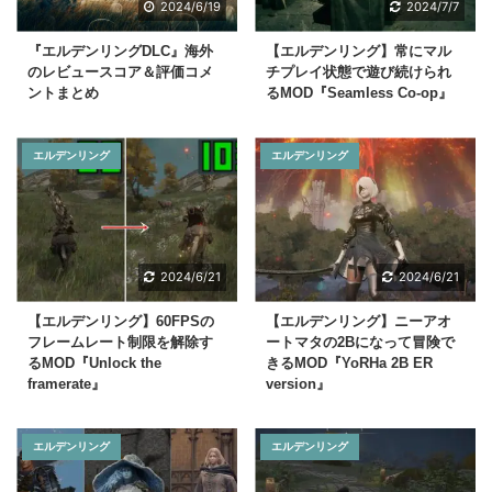
2024/6/19
2024/7/7
『エルデンリングDLC』海外
【エルデンリング】常にマル
のレビュースコア＆評価コメ
チプレイ状態で遊び続けられ
ントまとめ
るMOD『Seamless Co-op』
エルデンリング
エルデンリング
2024/6/21
2024/6/21
【エルデンリング】60FPSの
【エルデンリング】ニーアオ
フレームレート制限を解除す
ートマタの2Bになって冒険で
るMOD『Unlock the
きるMOD『YoRHa 2B ER
framerate』
version』
エルデンリング
エルデンリング