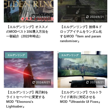
2024/6/21
2024/6/21
【エルデンリング】オススメ
【エルデンリング】拾得＆ド
のMODベスト10&導入方法を
ロップアイテムをランダム化
一挙紹介（2022年時点）
するMOD『Item and param
randomiser』
エルデンリング
エルデンリング
2024/6/21
2024/6/21
【エルデンリング】両刃剣を
【エルデンリング】ウルトラ
ライトセーバーに変更する
ワイド表示に対応させる
MOD『Eleonora's
MOD『Ultrawide UI Fixes』
Lightsaber』