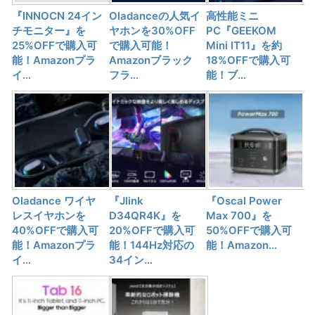
『INNOCN 24イン
Oladanceの人気イ
高性能ミニ
チモニター』を
ヤホンを30%OFF
PC『GEEKOM
25%OFFで購入可
で購入可能！
Mini IT11』を約
能！Amazonプラ
Amazonブラック
18%OFFで購入可
イ…
フラ…
能！ブ…
Oladance ワイヤ
『Jlink
『Oscal Power
レスイヤホンを
D34QR4K』を
Max 700』を
40%OFFで購入可
20%OFFで購入可
50%OFFで購入可
能！Amazonプラ
能！144Hz対応の
能！Amazon…
イ…
34イン…