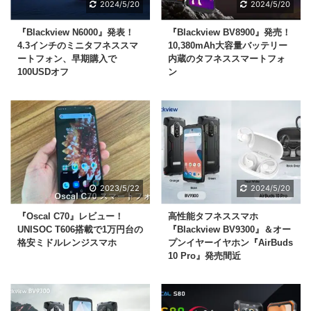
2024/5/20
2024/5/20
『Blackview N6000』発表！
『Blackview BV8900』発売！
4.3インチのミニタフネススマ
10,380mAh大容量バッテリー
ートフォン、早期購入で
内蔵のタフネススマートフォ
100USDオフ
ン
2023/5/22
2024/5/20
『Oscal C70』レビュー！
高性能タフネススマホ
UNISOC T606搭載で1万円台の
『Blackview BV9300』＆オー
格安ミドルレンジスマホ
プンイヤーイヤホン『AirBuds
10 Pro』発売間近