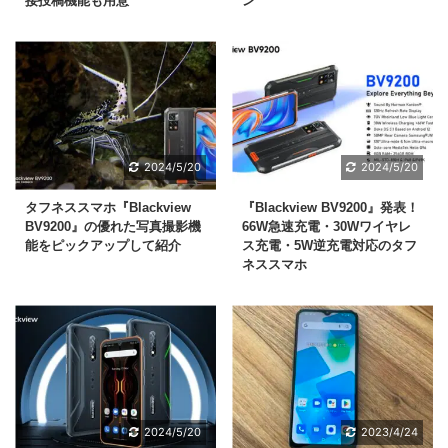
接投稿機能も用意
ン
2024/5/20
2024/5/20
タフネススマホ『Blackview
『Blackview BV9200』発表！
BV9200』の優れた写真撮影機
66W急速充電・30Wワイヤレ
能をピックアップして紹介
ス充電・5W逆充電対応のタフ
ネススマホ
2024/5/20
2023/4/24