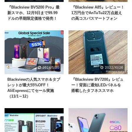
『Blackview BV5200 Pro』最
『Blackview A85』レビュー！
新スマホ、12月9日まで99.99
1万円台でAnTuTu22万点超え
ドルの早期限定価格で発売！
の高コスパスマートフォン
2024/5/20
2022/10/26
Blackviewの人気スマホ＆タブ
『Blackview BV7200』レビュ
レットが最大55%OFF！
ー！背面に通知LEDパネルを
AliExpressにてセール実施
搭載したタフネススマホ
（11/1～12）