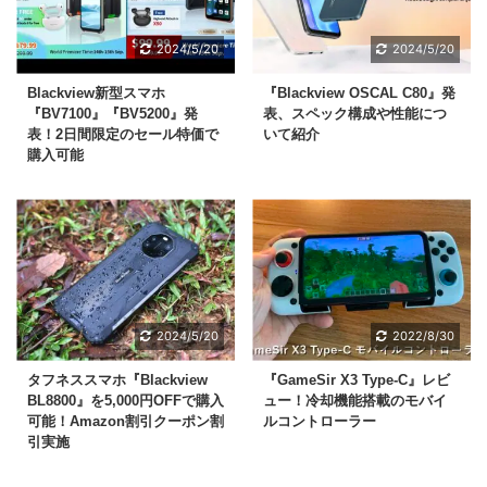
2024/5/20
2024/5/20
Blackview新型スマホ
『Blackview OSCAL C80』発
『BV7100』『BV5200』発
表、スペック構成や性能につ
表！2日間限定のセール特価で
いて紹介
購入可能
2024/5/20
2022/8/30
タフネススマホ『Blackview
『GameSir X3 Type-C』レビ
BL8800』を5,000円OFFで購入
ュー！冷却機能搭載のモバイ
可能！Amazon割引クーポン割
ルコントローラー
引実施