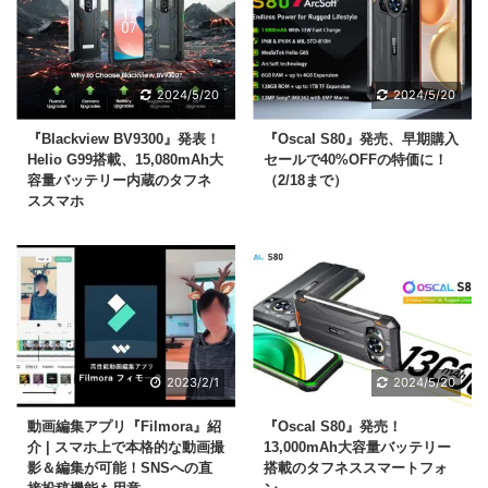
2024/5/20
2024/5/20
『Blackview BV9300』発表！
『Oscal S80』発売、早期購入
Helio G99搭載、15,080mAh大
セールで40%OFFの特価に！
容量バッテリー内蔵のタフネ
（2/18まで）
ススマホ
2023/2/1
2024/5/20
動画編集アプリ『Filmora』紹
『Oscal S80』発売！
介 | スマホ上で本格的な動画撮
13,000mAh大容量バッテリー
影＆編集が可能！SNSへの直
搭載のタフネススマートフォ