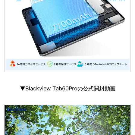
▼Blackview Tab60Proの公式開封動画
動
画
プ
レ
ー