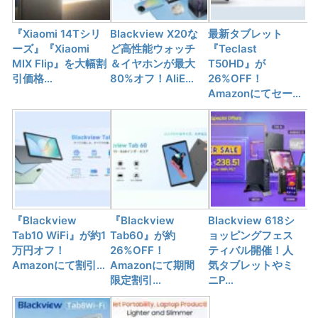
『Xiaomi 14Tシリ
Blackview X20な
最新タブレット
ーズ』『Xiaomi
ど高性能ウォッチ
『Teclast
MIX Flip』を大幅割
＆イヤホンが最大
T50HD』が
引価格…
80%オフ！AliE…
26%OFF！
Amazonにてセー…
『Blackview
『Blackview
Blackview 618シ
Tab10 WiFi』が約1
Tab60』が約
ョッピングフェス
万円オフ！
26%OFF！
ティバル開催！人
Amazonにて割引…
Amazonにて期間
気タブレットやミ
限定割引…
ニP…