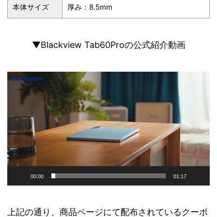
本体サイズ
厚み：8.5mm
▼Blackview Tab60Proの公式紹介動画
動
画
プ
レ
ー
ヤ
ー
00:00
01:17
上記の通り、商品ページにて配布されているクーポ