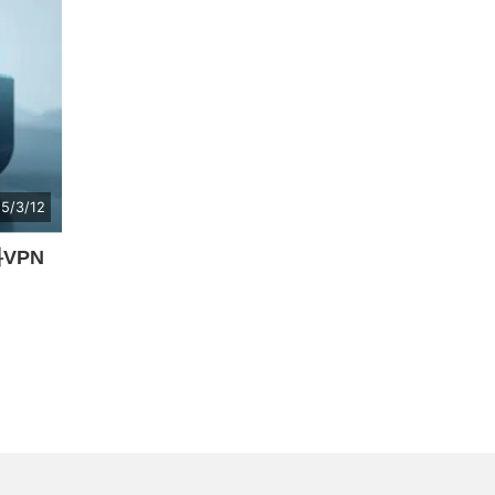
5/3/12
VPN