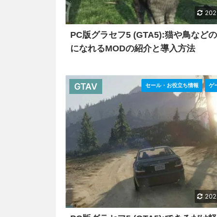
202
PC版グラセフ5 (GTA5):猫や鳥など
になれるMODの紹介と導入方法
GTAV
セール・お役立ち情報
ゲ
202