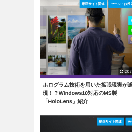
動画サイト関連
セール・お役
202
ホログラム技術を用いた拡張現実が
現！？Windows10対応のMS製
「HoloLens」紹介
動画サイト関連
Av