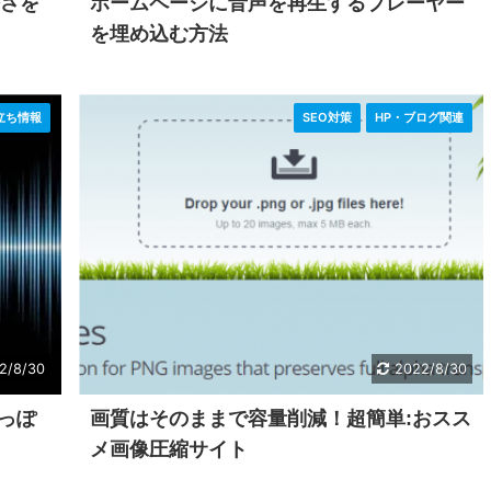
軽さを
ホームページに音声を再生するプレーヤー
を埋め込む方法
立ち情報
SEO対策
HP・ブログ関連
2/8/30
2022/8/30
っぽ
画質はそのままで容量削減！超簡単:おスス
メ画像圧縮サイト