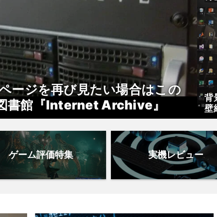
か
Bページを再び見たい場合はこの
背
Internet Archive』
壁
E
ゲーム評価特集
実機レビュー