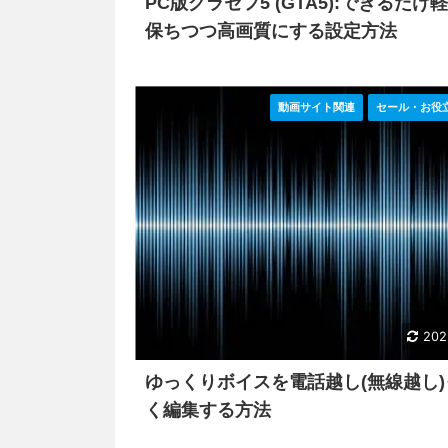
PC版グラセフ5 (GTA5):できるだけ
保ちつつ高画質にする設定方法
動画サイト関連
セール・お役
202
ゆっくりボイスを電話越し(無線越し)
く編集する方法