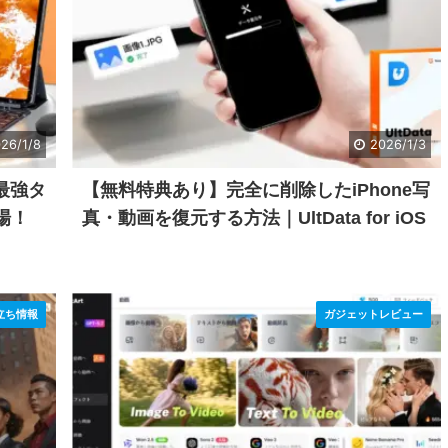
26/1/8
2026/1/3
の最強タ
【無料特典あり】完全に削除したiPhone写
登場！
真・動画を復元する方法｜UltData for iOS
立ち情報
ガジェットレビュー