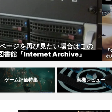
E
Bページを再び見たい場合はこの
『
Internet Archive』
ホ
ロ
ゲーム評価特集
実機レビュー