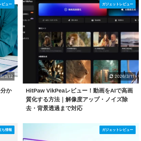
レビュー
ガジェットレビュー
6/3/12
2026/3/11
て分か
HitPaw VikPeaレビュー！動画をAIで高画
質化する方法｜解像度アップ・ノイズ除
去・背景透過まで対応
立ち情報
ガジェットレビュー