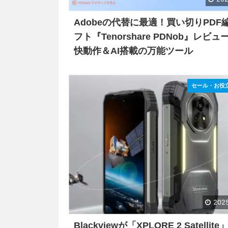
Adobeの代替に最適！買い切りPDF
フト『Tenorshare PDNob』レビュー 
快動作＆AI搭載の万能ツール
セール・お役
2025
Blackviewが「XPLORE 2 Satellit