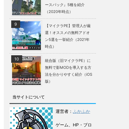
ースパック』5種を紹介
（2020年時点）
【マイクラPE】管理人が厳
選！オススメの無料アドオ
ン5選を一挙紹介（2021年
時点）
統合版（旧マイクラPE）に
無料で影MODを導入する方
法を分かりやすく紹介（iOS
版）
当サイトについて
運営者：
ふかふか
ゲーム、HP・ブロ