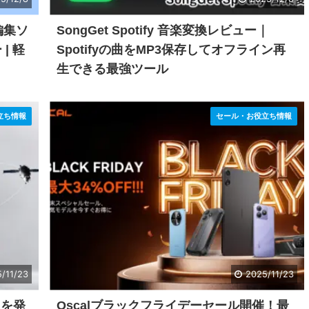
編集ソ
SongGet Spotify 音楽変換レビュー｜
| 軽
Spotifyの曲をMP3保存してオフライン再
生できる最強ツール
立ち情報
セール・お役立ち情報
/11/23
2025/11/23
e」を発
Oscalブラックフライデーセール開催！最