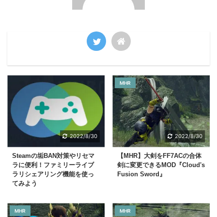
MHR
2022/8/30
2022/8/30
Steamの垢BAN対策やリセマ
【MHR】大剣をFF7ACの合体
ラに便利！ファミリーライブ
剣に変更できるMOD『Cloud's
ラリシェアリング機能を使っ
Fusion Sword』
てみよう
MHR
MHR