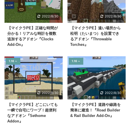
2022/8/30
2022/8/30
【マイクラPE】正確な時間が
【マイクラPE】遠い場所から
分かる！リアルな時計を複数
松明（たいまつ）を設置でき
追加するアドオン『Clocks
るアドオン『Throwable
Add-On』
Torches』
1.16 ～
1.16 ～
2022/8/30
2022/8/30
【マイクラPE】どこにいても
【マイクラPE】道路や線路を
一瞬で自宅にワープ！超便利
簡単に建造！『Road Builder
なアドオン『Sethome
& Rail Builder Add-On』
Addon』