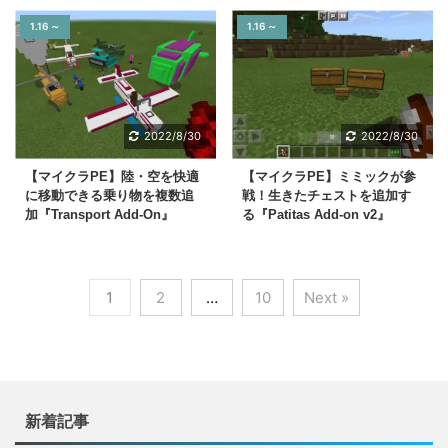
1.16 ～
1.16 ～
2022/8/30
2022/8/30
【マイクラPE】陸・空を快適
【マイクラPE】ミミックが参
に移動できる乗り物を複数追
戦！生きたチェストを追加す
加『Transport Add-On』
る『Patitas Add-on v2』
1
2
…
10
Next »
新着記事