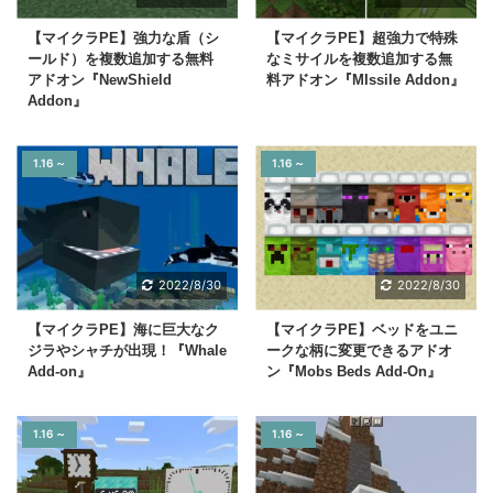
【マイクラPE】強力な盾（シ
【マイクラPE】超強力で特殊
ールド）を複数追加する無料
なミサイルを複数追加する無
アドオン『NewShield
料アドオン『MIssile Addon』
Addon』
1.16 ～
1.16 ～
2022/8/30
2022/8/30
【マイクラPE】海に巨大なク
【マイクラPE】ベッドをユニ
ジラやシャチが出現！『Whale
ークな柄に変更できるアドオ
Add-on』
ン『Mobs Beds Add-On』
1.16 ～
1.16 ～