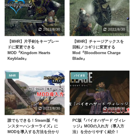
2022/8/30
2022/8/30
【MHR】片手剣をキーブレー
【MHR】チャージアックスを
ドに変更できる
回転ノコギリに変更する
MOD『Kingdom Hearts
Mod『Bloodborne Charge
Keyblade』
Blade』
MHR
バイオ8
2022/8/30
2022/8/30
誰でもできる！Steam版『モ
PC版『バイオハザード ヴィレ
ンスターハンターライズ』に
ッジ』MODの入れ方（導入方
MODを導入する方法を分かり
法）を分かりやすく紹介！