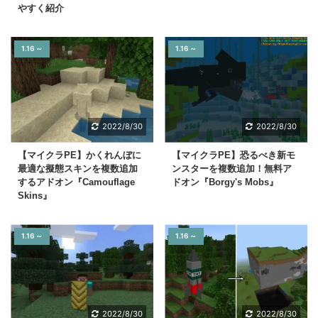
やすく紹介
1.16 ～
1.16 ～
2022/8/30
2022/8/30
【マイクラPE】かくれんぼに
【マイクラPE】恐るべき新モ
最適な擬態スキンを複数追加
ンスターを複数追加！無料ア
するアドオン『Camouflage
ドオン『Borgy's Mobs』
Skins』
1.16 ～
1.16 ～
2022/8/30
2022/8/30