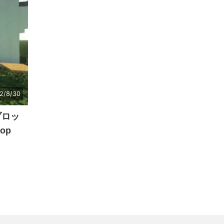
2/8/30
ブロッ
op