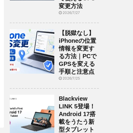
変更方法
2026/7/27
【脱獄なし】
iPhoneの位置
情報を変更す
る方法｜PCで
GPSを変える
手順と注意点
2026/7/25
Blackview
LINK 5登場！
Android 17搭
載をうたう新
型タブレット