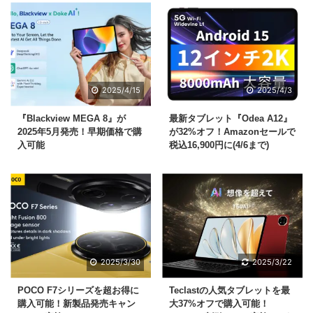
2025/4/15
2025/4/3
『Blackview MEGA 8』が
最新タブレット『Odea A12』
2025年5月発売！早期価格で購
が32%オフ！Amazonセールで
入可能
税込16,900円に(4/6まで)
2025/3/30
2025/3/22
POCO F7シリーズを超お得に
Teclastの人気タブレットを最
購入可能！新製品発売キャン
大37%オフで購入可能！