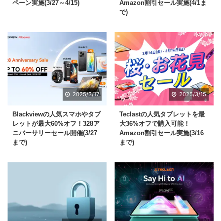
ペーン実施(3/27～4/15)
Amazon割引セール実施(4/1ま
で)
2025/3/17
2025/3/15
Blackviewの人気スマホやタブ
Teclastの人気タブレットを最
レットが最大60%オフ！328ア
大36%オフで購入可能！
ニバーサリーセール開催(3/27
Amazon割引セール実施(3/16
まで)
まで)