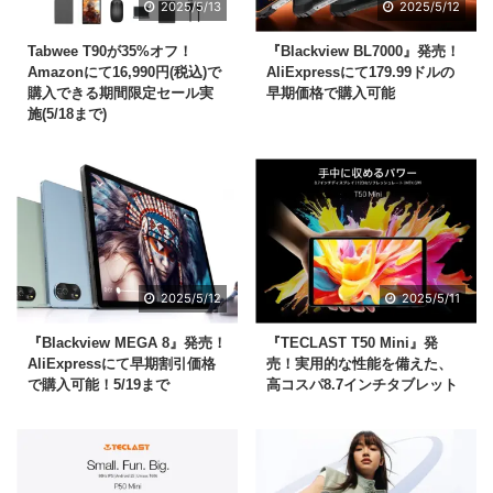
2025/5/13
2025/5/12
Tabwee T90が35%オフ！
『Blackview BL7000』発売！
Amazonにて16,990円(税込)で
AliExpressにて179.99ドルの
購入できる期間限定セール実
早期価格で購入可能
施(5/18まで)
2025/5/12
2025/5/11
『Blackview MEGA 8』発売！
『TECLAST T50 Mini』発
AliExpressにて早期割引価格
売！実用的な性能を備えた、
で購入可能！5/19まで
高コスパ8.7インチタブレット