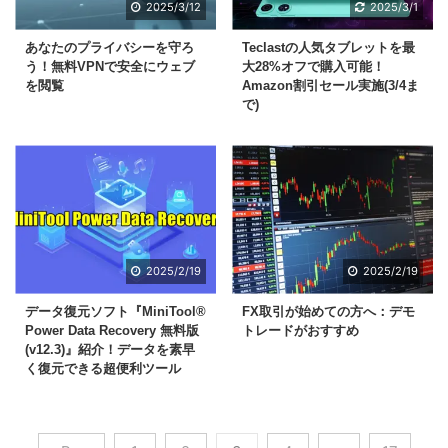
2025/3/12
2025/3/1
あなたのプライバシーを守ろ
Teclastの人気タブレットを最
う！無料VPNで安全にウェブ
大28%オフで購入可能！
を閲覧
Amazon割引セール実施(3/4ま
で)
2025/2/19
2025/2/19
データ復元ソフト『MiniTool®
FX取引が始めての方へ：デモ
Power Data Recovery 無料版
トレードがおすすめ
(v12.3)』紹介！データを素早
く復元できる超便利ツール