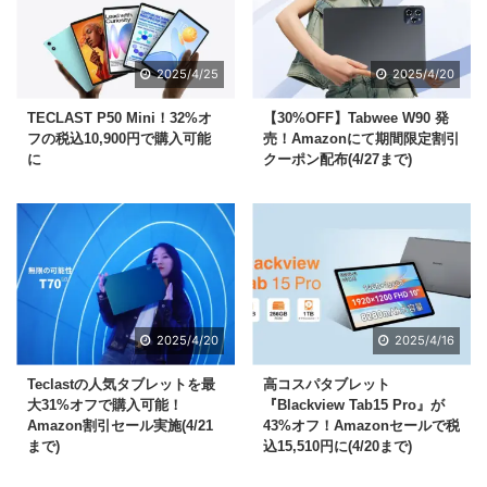
2025/4/25
2025/4/20
TECLAST P50 Mini！32%オ
【30%OFF】Tabwee W90 発
フの税込10,900円で購入可能
売！Amazonにて期間限定割引
に
クーポン配布(4/27まで)
2025/4/20
2025/4/16
Teclastの人気タブレットを最
高コスパタブレット
大31%オフで購入可能！
『Blackview Tab15 Pro』が
Amazon割引セール実施(4/21
43%オフ！Amazonセールで税
まで)
込15,510円に(4/20まで)