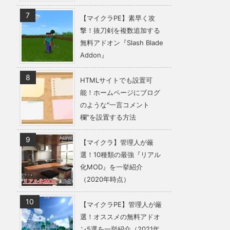
【マイクラPE】素早く攻
撃！抜刀剣を複数追加する
無料アドオン『Slash Blade
Addon』
HTMLサイトでも設置可
能！ホームページにブログ
のような"一言コメント
欄"を設置する方法
【マイクラ】管理人が厳
選！10種類の最強『リアル
化MOD』を一挙紹介
（2020年時点）
【マイクラPE】管理人が厳
選！オススメの無料アドオ
ン5選を一挙紹介（2021年