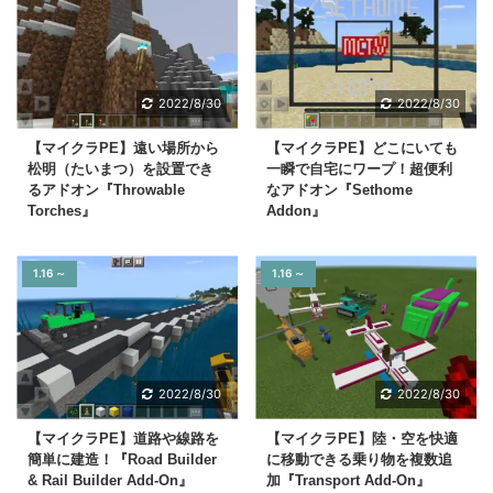
2022/8/30
2022/8/30
【マイクラPE】遠い場所から
【マイクラPE】どこにいても
松明（たいまつ）を設置でき
一瞬で自宅にワープ！超便利
るアドオン『Throwable
なアドオン『Sethome
Torches』
Addon』
1.16 ～
1.16 ～
2022/8/30
2022/8/30
【マイクラPE】道路や線路を
【マイクラPE】陸・空を快適
簡単に建造！『Road Builder
に移動できる乗り物を複数追
& Rail Builder Add-On』
加『Transport Add-On』