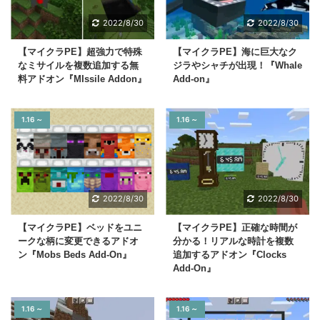
2022/8/30
2022/8/30
【マイクラPE】超強力で特殊
【マイクラPE】海に巨大なク
なミサイルを複数追加する無
ジラやシャチが出現！『Whale
料アドオン『MIssile Addon』
Add-on』
1.16 ～
1.16 ～
2022/8/30
2022/8/30
【マイクラPE】ベッドをユニ
【マイクラPE】正確な時間が
ークな柄に変更できるアドオ
分かる！リアルな時計を複数
ン『Mobs Beds Add-On』
追加するアドオン『Clocks
Add-On』
1.16 ～
1.16 ～