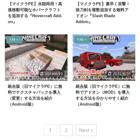
【マイクラPE】水陸両用！高
【マイクラPE】素早く攻撃！
速移動可能なホバークラフト
抜刀剣を複数追加する無料ア
を追加する『Hovercraft Add-
ドオン『Slash Blade
on』
Addon』
1.14 ～
1.14 ～
2024/6/20
2022/8/30
統合版（旧マイクラPE）に無
統合版（旧マイクラPE）に無
料でテクスチャパックを導入
料でアドオン（MOD）を導入
（変更）する方法を紹介
する方法を分かりやすく紹介
（Android版）
（Android版）
1
2
Next »