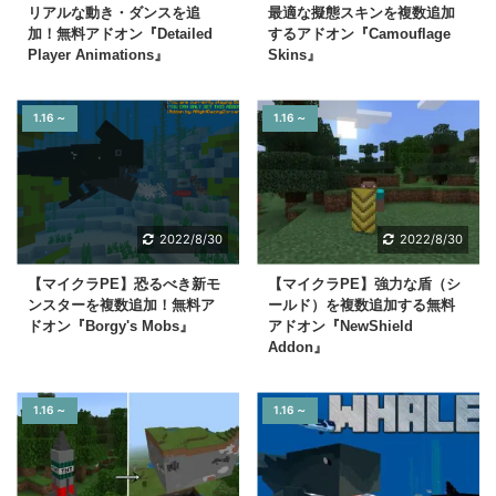
リアルな動き・ダンスを追
最適な擬態スキンを複数追加
加！無料アドオン『Detailed
するアドオン『Camouflage
Player Animations』
Skins』
1.16 ～
1.16 ～
2022/8/30
2022/8/30
【マイクラPE】恐るべき新モ
【マイクラPE】強力な盾（シ
ンスターを複数追加！無料ア
ールド）を複数追加する無料
ドオン『Borgy's Mobs』
アドオン『NewShield
Addon』
1.16 ～
1.16 ～