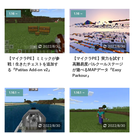
1.16 ～
1.16 ～
2022/8/30
2022/8/30
【マイクラPE】ミミックが参
【マイクラPE】実力を試す！
戦！生きたチェストを追加す
高難易度パルクールステージ
る『Patitas Add-on v2』
が遊べるMAPデータ『Easy
Parkour』
1.16.1 ～
1.16.1 ～
2022/8/30
2022/8/30